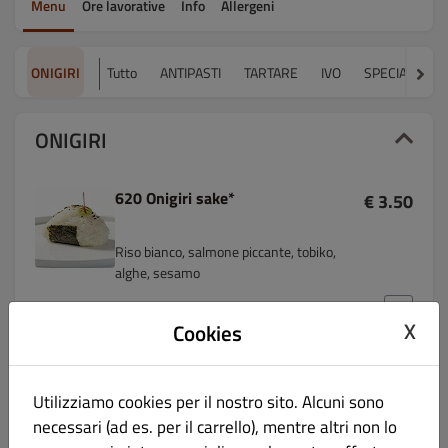
Menu
Ore lavorative
Info
Allergeni
ONIGIRI
Tutto
ANTIPASTI
TARTARE
IVO
SPECIALE ANT
ONIGIRI
620 Onigiri sake*
€ 3.50
Riso bianco, salmone piccante, tobiko,
alghe, sesamo
X
Cookies
621 Onigiri miura*
€ 3.50
Utilizziamo cookies per il nostro sito. Alcuni sono
necessari (ad es. per il carrello), mentre altri non lo
Riso bianco, salmone cotto,