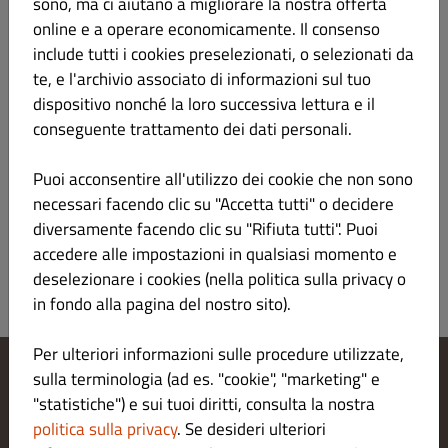
philadelphia, alghe, sesamo, teriyaki
sono, ma ci aiutano a migliorare la nostra offerta
online e a operare economicamente. Il consenso
include tutti i cookies preselezionati, o selezionati da
te, e l'archivio associato di informazioni sul tuo
622 Onigiri ebi*
dispositivo nonché la loro successiva lettura e il
€ 3.50
conseguente trattamento dei dati personali.
Riso bianco, alghe, gamberi cotti,
Puoi acconsentire all'utilizzo dei cookie che non sono
maionese, sesamo
necessari facendo clic su "Accetta tutti" o decidere
diversamente facendo clic su "Rifiuta tutti". Puoi
accedere alle impostazioni in qualsiasi momento e
deselezionare i cookies (nella politica sulla privacy o
in fondo alla pagina del nostro sito).
Per ulteriori informazioni sulle procedure utilizzate,
sulla terminologia (ad es. "cookie", "marketing" e
Modifica le impostazioni dei cookie
"statistiche") e sui tuoi diritti, consulta la nostra
Contattaci
politica sulla privacy
. Se desideri ulteriori
Informativa sulla privacy