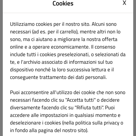
X
Cookies
785. Tempura yasai 5pz
€ 6.50
Glutine
Zucchine, carote, patate dolci
Utilizziamo cookies per il nostro sito. Alcuni sono
necessari (ad es. per il carrello), mentre altri non lo
✨Prodotto surgelato
sono, ma ci aiutano a migliorare la nostra offerta
Informazioni sul prodotto
online e a operare economicamente. Il consenso
include tutti i cookies preselezionati, o selezionati da
te, e l'archivio associato di informazioni sul tuo
786. Tempura mista 6pz*
€ 8.50
dispositivo nonché la loro successiva lettura e il
Glutine Pesce Frutti di mare
conseguente trattamento dei dati personali.
Gamberi, zucchine, carote, patate dolci
Puoi acconsentire all'utilizzo dei cookie che non sono
✨Prodotto surgelato
necessari facendo clic su "Accetta tutti" o decidere
Informazioni sul prodotto
diversamente facendo clic su "Rifiuta tutti". Puoi
accedere alle impostazioni in qualsiasi momento e
deselezionare i cookies (nella politica sulla privacy o
in fondo alla pagina del nostro sito).