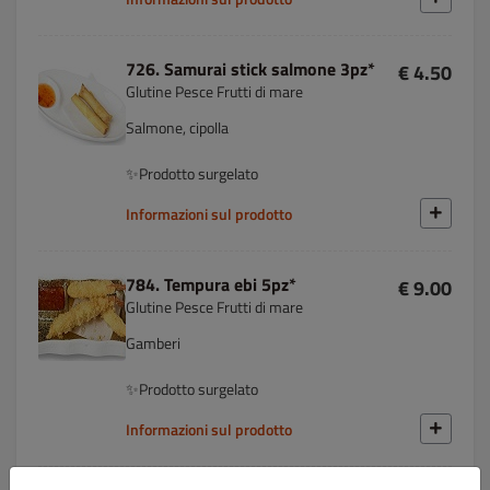
726. Samurai stick salmone 3pz*
€ 4.50
Glutine Pesce Frutti di mare
Salmone, cipolla
✨Prodotto surgelato
Informazioni sul prodotto
784. Tempura ebi 5pz*
€ 9.00
Glutine Pesce Frutti di mare
Gamberi
✨Prodotto surgelato
Informazioni sul prodotto